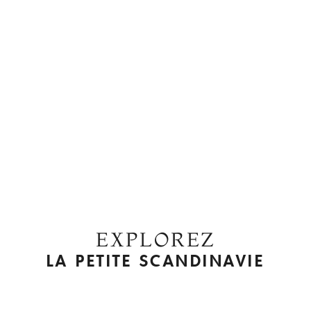
répertoriée sur l’Artense. L’apprentissage de l’instrument se faisait
au sein même des familles, la transmission de père en fils. Les
occasions de jouer étaient nombreuses : mariages, conscrits, «
Réveillez », bals ou encore veillées.
On dit même que dans les bistrots ou lors des fêtes « on se
passait le violon comme un verre de vin ».
EXPLOREZ
LA PETITE SCANDINAVIE
©