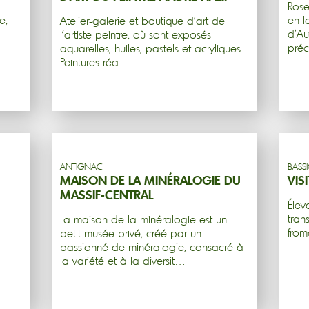
Rose
e,
en l
Atelier-galerie et boutique d'art de
d'Au
l'artiste peintre, où sont exposés
pré
aquarelles, huiles, pastels et acryliques...
Peintures réa…
ANTIGNAC
BASS
MAISON DE LA MINÉRALOGIE DU
VIS
MASSIF-CENTRAL
Élev
tran
La maison de la minéralogie est un
from
petit musée privé, créé par un
passionné de minéralogie, consacré à
la variété et à la diversit…