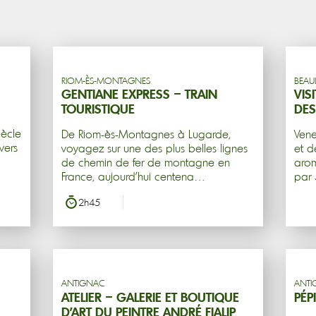
Réservation en ligne
RIOM-ÈS-MONTAGNES
BEAU
GENTIANE EXPRESS – TRAIN
VIS
TOURISTIQUE
DES
iècle
De Riom-ès-Montagnes à Lugarde,
Vene
vers
voyagez sur une des plus belles lignes
et d
de chemin de fer de montagne en
arom
France, aujourd'hui centena…
par 
2h45
ANTIGNAC
ANT
ATELIER – GALERIE ET BOUTIQUE
PÉP
D’ART DU PEINTRE ANDRÉ FIALIP