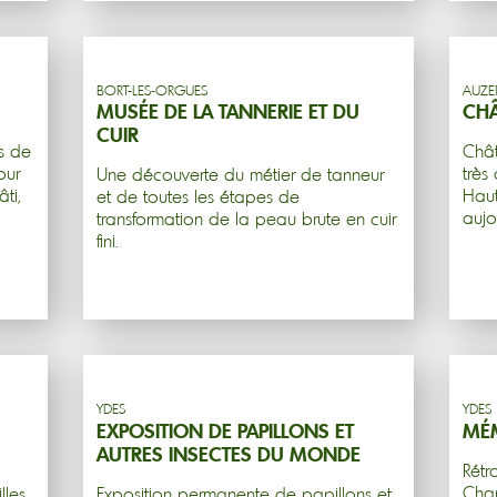
Réservation en ligne
BORT-LES-ORGUES
AUZE
MUSÉE DE LA TANNERIE ET DU
CHÂ
CUIR
s de
Chât
our
très
Une découverte du métier de tanneur
ti,
Haut
et de toutes les étapes de
aujo
transformation de la peau brute en cuir
fini.
YDES
YDES
EXPOSITION DE PAPILLONS ET
MÉM
AUTRES INSECTES DU MONDE
Rétr
Cha
lles
Exposition permanente de papillons et