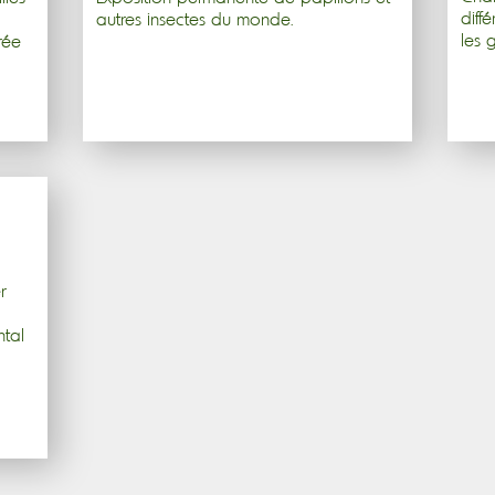
diffé
autres insectes du monde.
les
rée
r
ntal