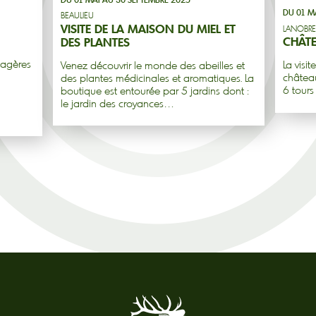
DU 01 M
BEAULIEU
VISITE DE LA MAISON DU MIEL ET
LANOBRE
CHÂTE
DES PLANTES
cagères
La visi
Venez découvrir le monde des abeilles et
château
des plantes médicinales et aromatiques. La
6 tours
boutique est entourée par 5 jardins dont :
le jardin des croyances…