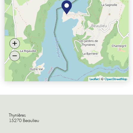
+
−
Leaflet
|
©
OpenStreetMap
Thynières
15270 Beaulieu