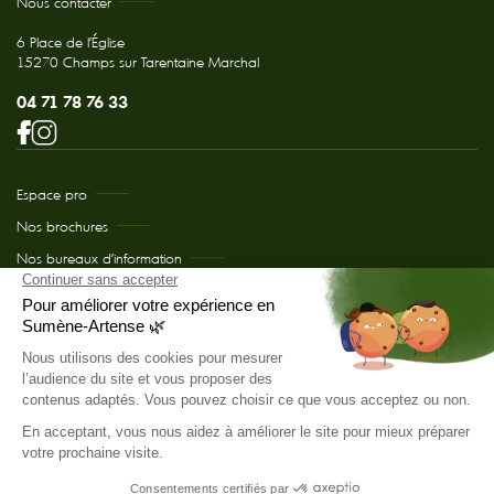
Nous contacter
6 Place de l'Église
15270 Champs sur Tarentaine Marchal
04 71 78 76 33
Espace pro
Nos brochures
Nos bureaux d’information
Comment venir chez nous ?
Le projet de Développement du site internet et déploiement auprès des
prestataires a été cofinancé par le Fonds Européen Agricole pour le
Développement Rural (FEADER).
© Office de Tourisme de Sumène-Artense 2026