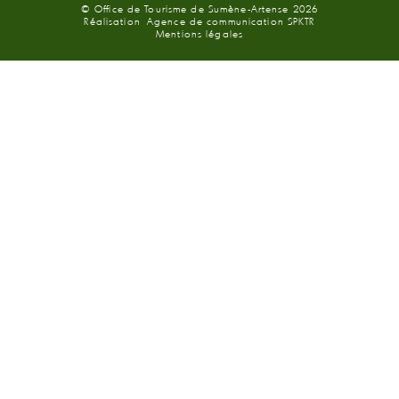
© Office de Tourisme de Sumène-Artense 2026
Réalisation
Agence de communication SPKTR
Mentions légales