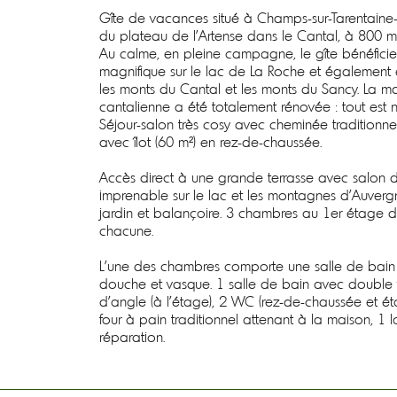
Gîte de vacances situé à Champs-sur-Tarentain
du plateau de l'Artense dans le Cantal, à 800 mè
Au calme, en pleine campagne, le gîte bénéfici
magnifique sur le lac de La Roche et également 
les monts du Cantal et les monts du Sancy. La ma
cantalienne a été totalement rénovée : tout est n
Séjour-salon très cosy avec cheminée traditionnel
avec îlot (60 m²) en rez-de-chaussée.
Accès direct à une grande terrasse avec salon d
imprenable sur le lac et les montagnes d'Auver
jardin et balançoire. 3 chambres au 1er étage d
chacune.
L'une des chambres comporte une salle de bain 
douche et vasque. 1 salle de bain avec double
d'angle (à l'étage), 2 WC (rez-de-chaussée et ét
four à pain traditionnel attenant à la maison, 1 
réparation.