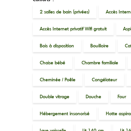
2 salles de bain (privées)
Accès Interne
Accès Internet privatif Wifi gratuit
Asp
Bois à disposition
Bouilloire
Caf
Chaise bébé
Chambre familiale
Cheminée / Poêle
Congélateur
Double vitrage
Douche
Four
Hébergement insonorisé
Hotte aspir
Lave vaisselle
Lit 140 cm
Lit 1