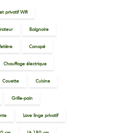
t privatif Wifi
irateur
Baignoire
etière
Canapé
Chauffage électrique
Couette
Cuisine
Grille-pain
ante
Lave linge privatif
60 cm
Lit 180 cm