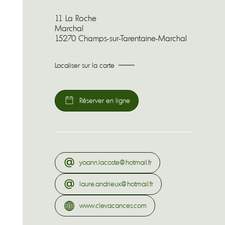
11 La Roche
Marchal
15270 Champs-sur-Tarentaine-Marchal
Localiser sur la carte
Réserver en ligne
yoann.lacoste@hotmail.fr
laure.andrieux@hotmail.fr
www.clevacances.com