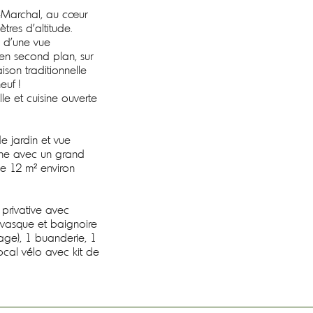
e-Marchal, au cœur
tres d'altitude.
e d'une vue
en second plan, sur
ison traditionnelle
euf !
le et cuisine ouverte
e jardin et vue
gne avec un grand
e 12 m² environ
privative avec
 vasque et baignoire
age), 1 buanderie, 1
local vélo avec kit de