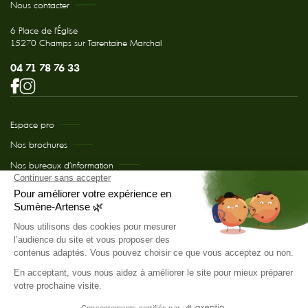
Nous contacter
6 Place de l'Église
15270 Champs sur Tarentaine Marchal
04 71 78 76 33
Espace pro
Nos brochures
Nos bureaux d’information
Comment venir chez nous ?
Le projet de Développement du site internet et déploiement auprès des
prestataires a été cofinancé par le Fonds Européen Agricole pour le
Développement Rural (FEADER).
© Office de Tourisme de Sumène-Artense 2026