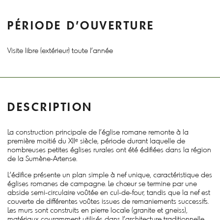
PÉRIODE D'OUVERTURE
Visite libre (extérieur) toute l'année
DESCRIPTION
La construction principale de l’église romane remonte à la
première moitié du XIIᵉ siècle, période durant laquelle de
nombreuses petites églises rurales ont été édifiées dans la région
de la Sumène-Artense.
L’édifice présente un plan simple à nef unique, caractéristique des
églises romanes de campagne. Le chœur se termine par une
abside semi-circulaire voûtée en cul-de-four, tandis que la nef est
couverte de différentes voûtes issues de remaniements successifs.
Les murs sont construits en pierre locale (granite et gneiss),
matériaux couramment utilisés dans l’architecture traditionnelle