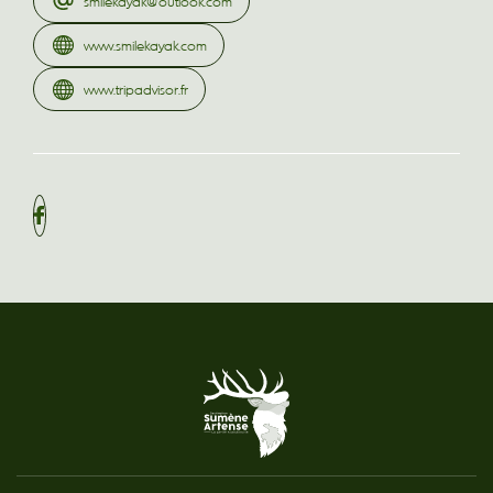
smilekayak@outlook.com
www.smilekayak.com
www.tripadvisor.fr