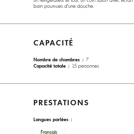
un réfrigérateur et four, un coin salon avec écran
bain pourvues d'une douche.
CAPACITÉ
Nombre de chambres :
7
Capacité totale :
15 personnes
PRESTATIONS
Langues parlées :
Français