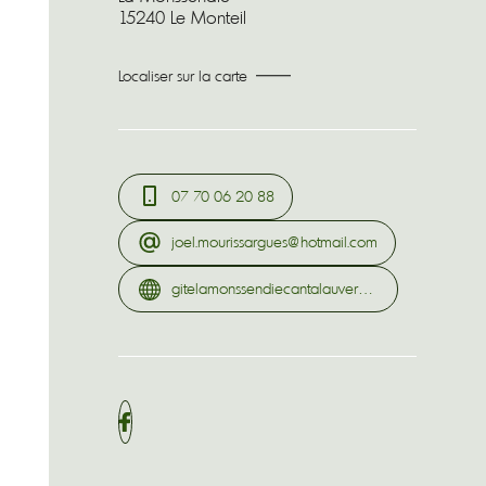
15240 Le Monteil
Localiser sur la carte
07 70 06 20 88
joel.mourissargues@hotmail.com
gitelamonssendiecantalauvergne.com