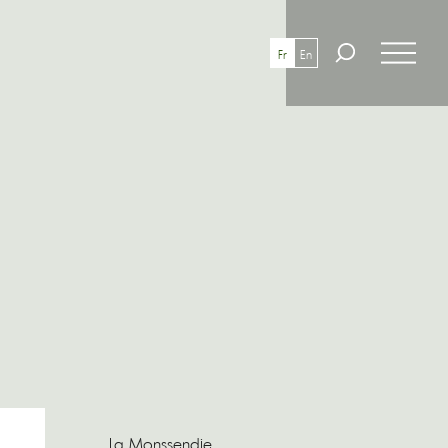
Fr
En
La Monssendie