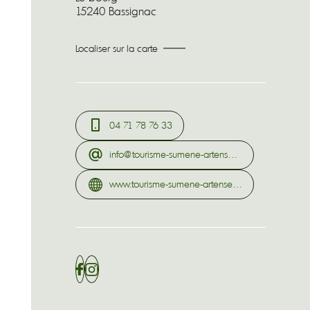
15240 Bassignac
Localiser sur la carte
04 71 78 76 33
info@tourisme-sumene-artense.com
www.tourisme-sumene-artense.com