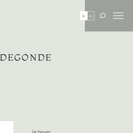
Fr
En
RADEGONDE
Le bourg