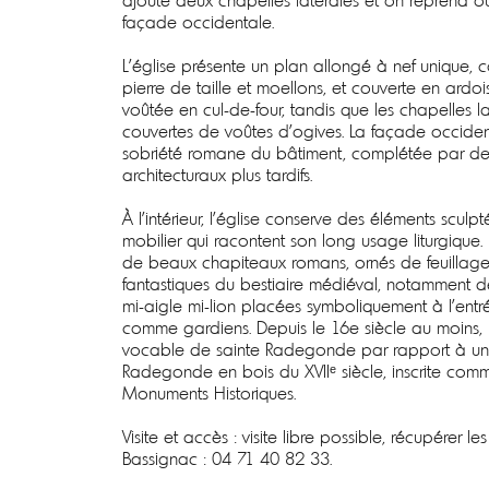
ajoute deux chapelles latérales et on reprend ou 
façade occidentale.
L’église présente un plan allongé à nef unique, co
pierre de taille et moellons, et couverte en ardoi
voûtée en cul-de-four, tandis que les chapelles la
couvertes de voûtes d’ogives. La façade occident
sobriété romane du bâtiment, complétée par de
architecturaux plus tardifs.
À l’intérieur, l’église conserve des éléments sculpt
mobilier qui racontent son long usage liturgique
de beaux chapiteaux romans, ornés de feuillage
fantastiques du bestiaire médiéval, notamment des
mi-aigle mi-lion placées symboliquement à l’entr
comme gardiens. Depuis le 16e siècle au moins, l'
vocable de sainte Radegonde par rapport à une
Radegonde en bois du XVIIᵉ siècle, inscrite comm
Monuments Historiques.
Visite et accès : visite libre possible, récupérer le
Bassignac : 04 71 40 82 33.