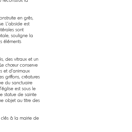
reconstruit la
nstruite en grès,
se. L’abside est
térales sont
ale, souligne la
s éléments
és, des vitraux et un
. Le chœur conserve
s et d’animaux
 griffons, créatures
ée du sanctuaire
église est sous le
 statue de sainte
e objet au titre des
s clés à la mairie de